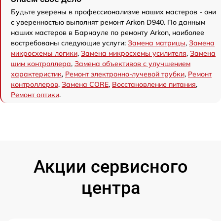
Будьте уверены в профессионализме наших мастеров - они
с уверенностью выполнят ремонт Arkon D940. По данным
наших мастеров в Барнауле по ремонту Arkon, наиболее
востребованы следующие услуги:
Замена матрицы
,
Замена
микросхемы логики
,
Замена микросхемы усилителя
,
Замена
шим контроллера
,
Замена объективов с улучшением
характеристик
,
Ремонт электронно-лучевой трубки
,
Ремонт
контроллеров
,
Замена CORE
,
Восстановление питания
,
Ремонт оптики
.
Акции сервисного
центра