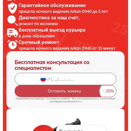
Гарантийное обслуживание
прицела ночного видения Arkon D940 до 3 лет
Диагностика за наш счет,
ремонт по желанию
Бесплатный выезд курьера
в день обращения
Срочный ремонт
прицела ночного видения Arkon D940 от 35 минут
Бесплатная консультация со
специалистом
Оставить заявку
Нажимая на кнопку "Оставить заявку" Вы соглашаетесь c
политикой
конфиденциальности