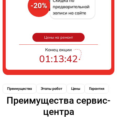
Скидка по
-20%
предварительной
записи на сайте
Цены на ремонт
Конец акции
01:13:41
Преимущества
Этапы работ
Цены
Гарантия
М
Преимущества сервис-
центра