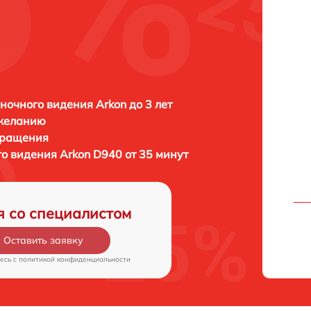
ночного видения Arkon до 3 лет
 желанию
бращения
го видения
Arkon D940 от 35 минут
я со специалистом
Оставить заявку
есь c
политикой конфиденциальности