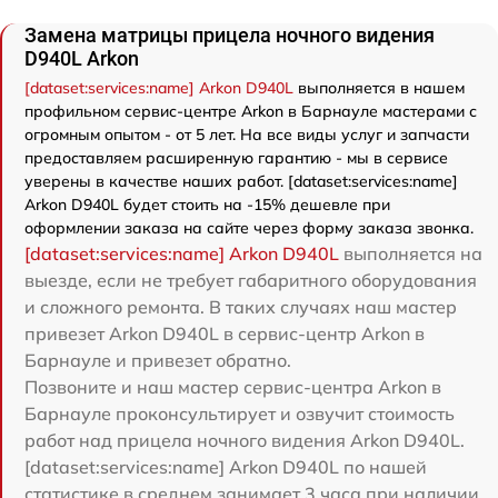
Замена матрицы прицела ночного видения
D940L Arkon
[dataset:services:name] Arkon D940L
выполняется в нашем
профильном сервис-центре Arkon в Барнауле мастерами с
огромным опытом - от 5 лет. На все виды услуг и запчасти
предоставляем расширенную гарантию - мы в сервисе
уверены в качестве наших работ. [dataset:services:name]
Arkon D940L будет стоить на -15% дешевле при
оформлении заказа на сайте через форму заказа звонка.
[dataset:services:name] Arkon D940L
выполняется на
выезде, если не требует габаритного оборудования
и сложного ремонта. В таких случаях наш мастер
привезет Arkon D940L в сервис-центр Arkon в
Барнауле и привезет обратно.
Позвоните и наш мастер сервис-центра Arkon в
Барнауле проконсультирует и озвучит стоимость
работ над прицела ночного видения Arkon D940L.
[dataset:services:name] Arkon D940L по нашей
статистике в среднем занимает 3 часа при наличии