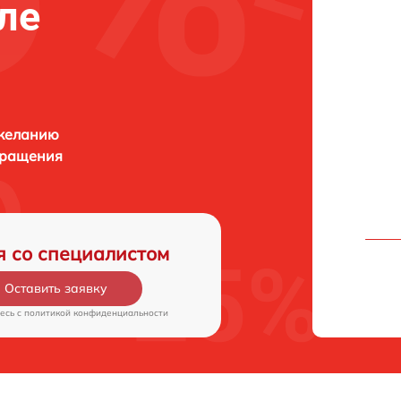
ле
 желанию
бращения
я со специалистом
Оставить заявку
есь c
политикой конфиденциальности