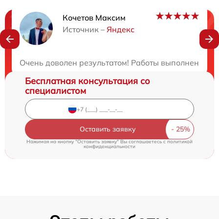
Кочетов Максим
Нужна консультация?
Источник –
Яндекс
Закажите бесплатную консультацию
Очень доволен результатом! Работы выполнены быс
Бесплатная консультация со
специалистом
Оставить заявку
Нажимая на кнопку "Оставить заявку" Вы соглашаетесь c
политикой
конфиденциальности