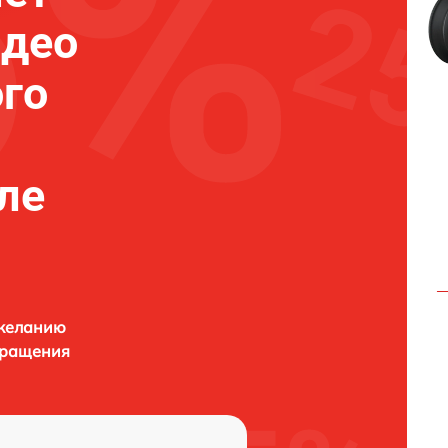
идео
го
ле
 желанию
бращения