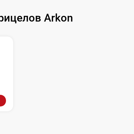
рицелов Arkon
л