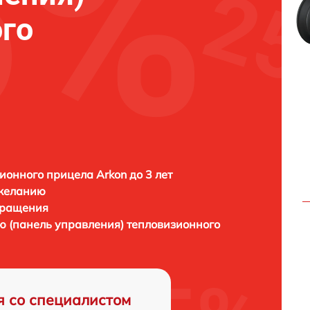
го
ионного прицела Arkon до 3 лет
 желанию
бращения
ю (панель управления) тепловизионного
я со специалистом