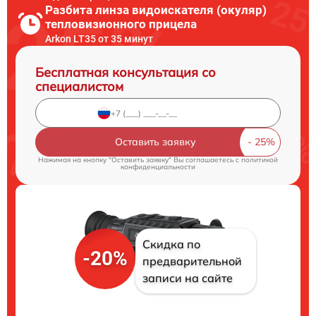
Разбита линза видоискателя (окуляр)
тепловизионного прицела
Arkon LT35 от 35 минут
Бесплатная консультация со
специалистом
Оставить заявку
Нажимая на кнопку "Оставить заявку" Вы соглашаетесь c
политикой
конфиденциальности
Скидка по
-20%
предварительной
записи на сайте