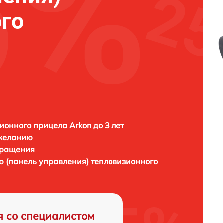
го
ионного прицела Arkon до 3 лет
 желанию
бращения
ю (панель управления) тепловизионного
я со специалистом