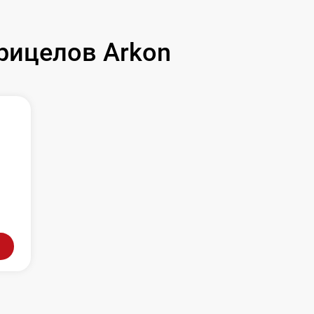
рицелов Arkon
л