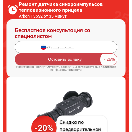
Ремонт датчика синхроимпульсов
тепловизионного прицела
Arkon T35S2 от 35 минут
Бесплатная консультация со
специалистом
Оставить заявку
Нажимая на кнопку "Оставить заявку" Вы соглашаетесь c
политикой
конфиденциальности
Скидка по
-20%
предварительной