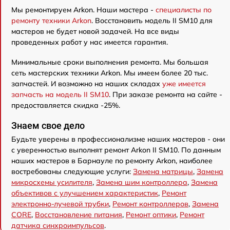
Мы ремонтируем Arkon. Наши мастера -
специалисты по
ремонту техники Arkon
. Восстановить модель II SM10 для
мастеров не будет новой задачей. На все виды
проведенных работ у нас имеется гарантия.
Минимальные сроки выполнения ремонта. Мы большая
сеть мастерских техники Arkon. Мы имеем более 20 тыс.
запчастей. И возможно на наших складах
уже имеется
запчасть на модель II SM10
. При заказе ремонта на сайте -
предоставляется скидка -25%.
Знаем свое дело
Будьте уверены в профессионализме наших мастеров - они
с уверенностью выполнят ремонт Arkon II SM10. По данным
наших мастеров в Барнауле по ремонту Arkon, наиболее
востребованы следующие услуги:
Замена матрицы
,
Замена
микросхемы усилителя
,
Замена шим контроллера
,
Замена
объективов с улучшением характеристик
,
Ремонт
электронно-лучевой трубки
,
Ремонт контроллеров
,
Замена
CORE
,
Восстановление питания
,
Ремонт оптики
,
Ремонт
датчика синхроимпульсов
.