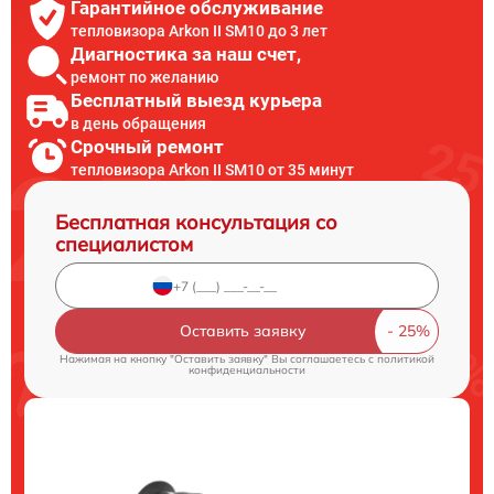
Гарантийное обслуживание
тепловизора Arkon II SM10 до 3 лет
Диагностика за наш счет,
ремонт по желанию
Бесплатный выезд курьера
в день обращения
Срочный ремонт
тепловизора Arkon II SM10 от 35 минут
Бесплатная консультация со
специалистом
Оставить заявку
Нажимая на кнопку "Оставить заявку" Вы соглашаетесь c
политикой
конфиденциальности