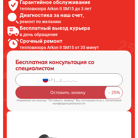
Гарантийное обслуживание
тепловизора Arkon II SM15 до 3 лет
Диагностика за наш счет,
ремонт по желанию
Бесплатный выезд курьера
в день обращения
Срочный ремонт
тепловизора Arkon II SM15 от 35 минут
Бесплатная консультация со
специалистом
Оставить заявку
Нажимая на кнопку "Оставить заявку" Вы соглашаетесь c
политикой
конфиденциальности