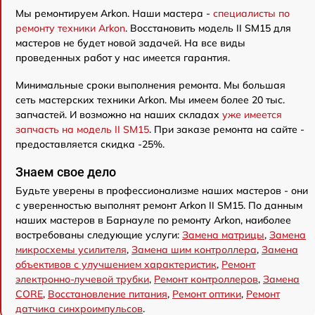
Мы ремонтируем Arkon. Наши мастера -
специалисты по
ремонту техники Arkon
. Восстановить модель II SM15 для
мастеров не будет новой задачей. На все виды
проведенных работ у нас имеется гарантия.
Минимальные сроки выполнения ремонта. Мы большая
сеть мастерских техники Arkon. Мы имеем более 20 тыс.
запчастей. И возможно на наших складах
уже имеется
запчасть на модель II SM15
. При заказе ремонта на сайте -
предоставляется скидка -25%.
Знаем свое дело
Будьте уверены в профессионализме наших мастеров - они
с уверенностью выполнят ремонт Arkon II SM15. По данным
наших мастеров в Барнауле по ремонту Arkon, наиболее
востребованы следующие услуги:
Замена матрицы
,
Замена
микросхемы усилителя
,
Замена шим контроллера
,
Замена
объективов с улучшением характеристик
,
Ремонт
электронно-лучевой трубки
,
Ремонт контроллеров
,
Замена
CORE
,
Восстановление питания
,
Ремонт оптики
,
Ремонт
датчика синхроимпульсов
.